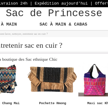
ivraison 24h | Expédition aujourd'hui
| Offer
Sac de Princesse
 À MAIN
SAC À MAIN & CABAS
nt laver, nettoyer, entretenir sac en cuir ?
retenir sac en cuir ?
a boutique des Sac ethnique Chic
c Chang Mai
Pochette Hmong
Maxi sac K