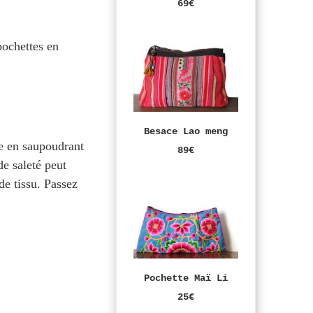
69€
pochettes en
Besace Lao meng
ge en saupoudrant
89€
de saleté peut
de tissu. Passez
Pochette Maï Li
25€