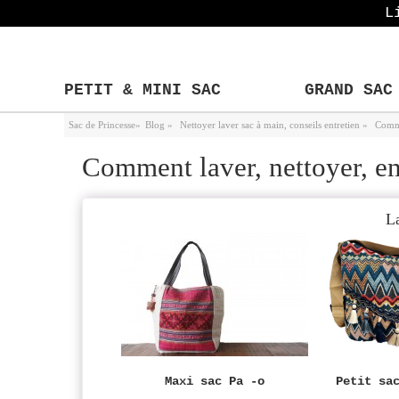
L
PETIT & MINI SAC
GRAND SAC
Sac de Princesse
»
Blog
»
Nettoyer laver sac à main, conseils entretien
»
Comme
Comment laver, nettoyer, ent
L
Maxi sac Pa -o
Petit sa