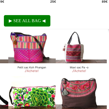
39€
25€
89€
SEE ALL BAG