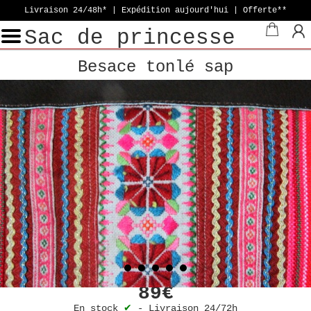
Livraison 24/48h* | Expédition aujourd'hui
| Offerte**
Sac de princesse
Besace tonlé sap
89€
En stock
✔
-
Livraison 24/72h