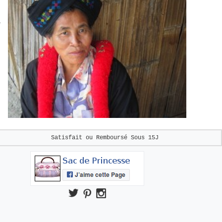
e
Satisfait ou Remboursé
Sous 15J