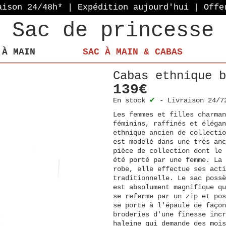
aison 24/48h* | Expédition aujourd'hui
| Offe
Sac de princesse
 À MAIN
SAC À MAIN & CABAS
Cabas ethnique b
139€
En stock
✔
-
Livraison 24/7
Les femmes et filles charman
féminins, raffinés et élégan
ethnique ancien de collectio
est modelé dans une très anc
pièce de collection dont le 
été porté par une femme. La 
robe, elle effectue ses acti
traditionnelle. Le sac possè
est absolument magnifique qu
se referme par un zip et pos
se porte à l'épaule de façon
broderies d'une finesse incr
haleine qui demande des mois