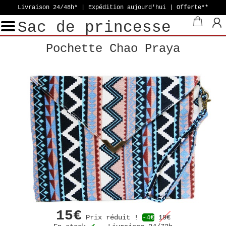
Livraison 24/48h* | Expédition aujourd'hui
| Offerte**
Sac de princesse
Pochette Chao Praya
15€
Prix réduit !
-4€
19€