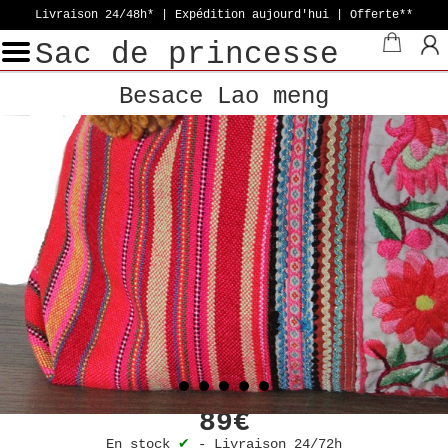
Livraison 24/48h* | Expédition aujourd'hui
| Offerte**
Sac de princesse
Besace Lao meng
89€
En stock
✔
-
Livraison 24/72h