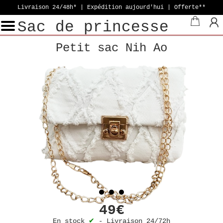
Livraison 24/48h* | Expédition aujourd'hui
| Offerte**
Sac de princesse
Petit sac Nih Ao
49€
En stock
✔
-
Livraison 24/72h