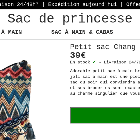
aison 24/48h* | Expédition aujourd'hui
| Offe
Sac de princesse
 À MAIN
SAC À MAIN & CABAS
Petit sac Chang 
39€
En stock
✔
-
Livraison 24/7
Adorable petit sac à main b
joli sac à main est une pièc
sac du soir qui conviendra a
et ses broderies sont exacte
au charme singulier que vous