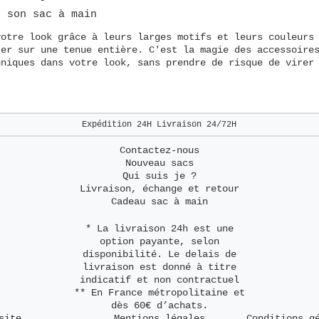
r son sac à main
votre look grâce à leurs larges motifs et leurs couleurs
ter sur une tenue entière. C'est la magie des accessoire
uniques dans votre look, sans prendre de risque de virer
Expédition 24H
Livraison 24/72H
Contactez-nous
Nouveau sacs
Qui suis je ?
Livraison, échange et retour
Cadeau sac à main
* La livraison 24h est une
option payante, selon
disponibilité. Le delais de
livraison est donné à titre
indicatif et non contractuel
** En France métropolitaine et
dès 60€ d’achats.
site
Mentions légales
Conditions g