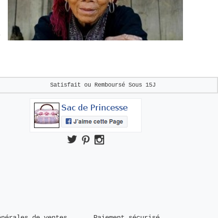
s
Satisfait ou Remboursé
Sous 15J
énérales de ventes
Paiement sécurisé