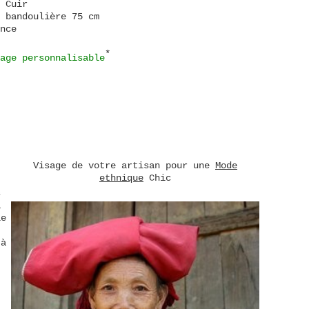
 Cuir
 bandoulière 75 cm
nce
*
age personnalisable
Visage de votre artisan pour une
Mode
ethnique
Chic
s
a
le
.
'à