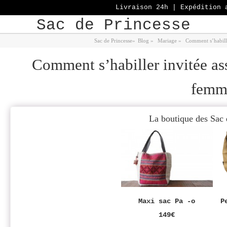
Livraison 24h | Expédition 
Sac de Princesse
Sac de Princesse
»
Blog
»
Mariage
»
Comment s’habille
Comment s’habiller invitée ass
femm
La boutique des Sac 
Maxi sac Pa -o
P
149€