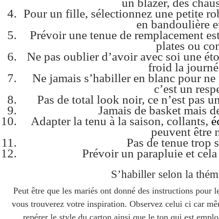
un blazer, des chau
Pour un fille, sélectionnez une petite rob
en bandoulière et
Prévoir une tenue de remplacement est
plates ou co
Ne pas oublier d’avoir avec soi une ét
froid la journé
Ne jamais s’habiller en blanc pour ne 
c’est un resp
Pas de total look noir, ce n’est pas u
Jamais de basket mais de
Adapter la tenu à la saison, collants,
é
peuvent être 
Pas de tenue trop 
Prévoir un parapluie et cela
S’habiller selon la thé
Peut être que les mariés ont donné des instructions pour le
vous trouverez votre inspiration. Observez celui ci car mê
repérer le style du carton ainsi que le ton qui est emplo