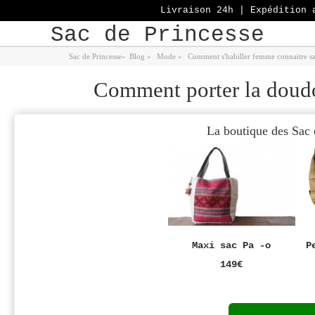
Livraison 24h | Expédition 
Sac de Princesse
Sac de Princesse
»
Blog
»
Mode
»
Comment s'habiller femme connaitre s
Comment porter la doud
La boutique des Sac 
Maxi sac Pa -o
P
149€