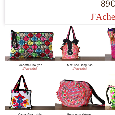
89€
J'Ache