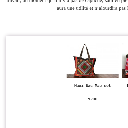
travail, du moment qu’il n’y a pas de capuche, sauf en ple
aura une utilité et n’alourdira pa
Maxi Sac Mae sot
129€