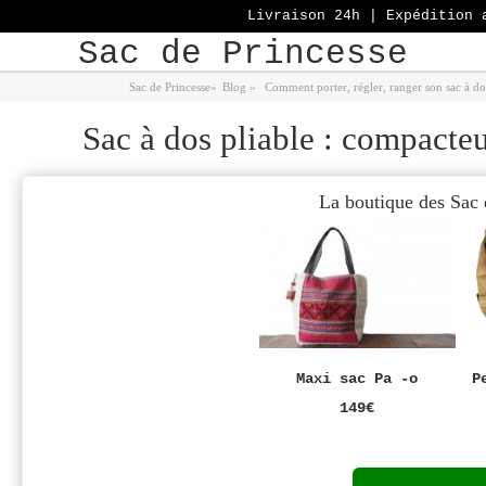
Livraison 24h | Expédition 
Sac de Princesse
Sac de Princesse
»
Blog
»
Comment porter, régler, ranger son sac à do
Sac à dos pliable : compacte
La boutique des Sac 
Maxi sac Pa -o
P
149€