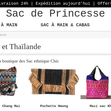
ivraison 24h | Expédition aujourd'hui
| Offer
Sac de Princesse
 À MAIN
SAC À MAIN & CABAS
ïlande
 et Thaïlande
a boutique des Sac ethnique Chic
c Chang Mai
Pochette Hmong
Maxi sac K