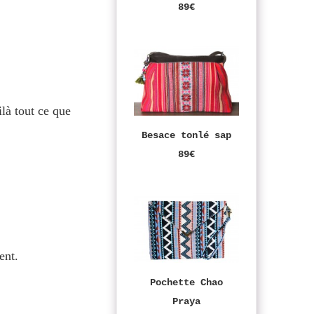
89€
ilà tout ce que
Besace tonlé sap
89€
ent.
Pochette Chao
Praya