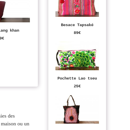
Besace Tapsaké
iang khan
89€
9€
Pochette Lao tseu
25€
nies des
e maison ou un