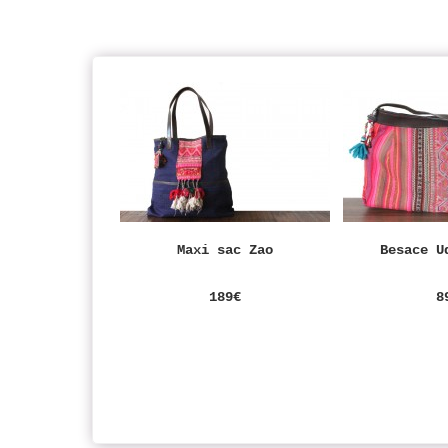
Maxi sac Zao
Besace U
189€
8