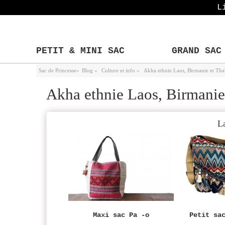
L
PETIT & MINI SAC
GRAND SAC
Sac de Princesse
»
Blog
»
Culture et info
»
Akha ethnie Laos, Birmanie et Tha
Akha ethnie Laos, Birmanie
L
Maxi sac Pa -o
Petit sa