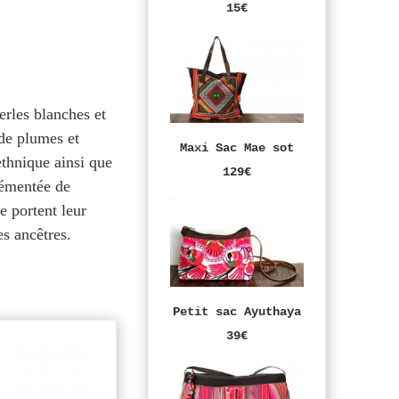
15€
rles blanches et
 de plumes et
Maxi Sac Mae sot
ethnique ainsi que
129€
rémentée de
e portent leur
es ancêtres.
Petit sac Ayuthaya
39€