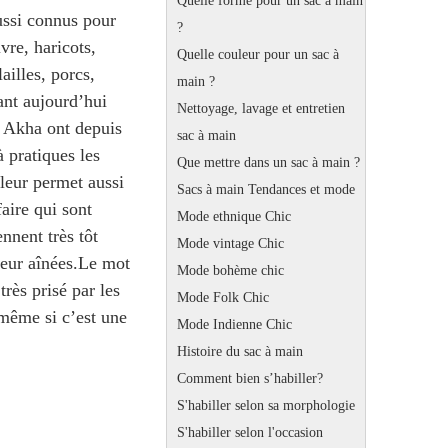
Quelle forme pour un sac à main
ussi connus pour
?
vre, haricots,
Quelle couleur pour un sac à
ailles, porcs,
main ?
ant aujourd’hui
Nettoyage, lavage et entretien
ns Akha ont depuis
sac à main
à pratiques les
Que mettre dans un sac à main ?
 leur permet aussi
Sacs à main Tendances et mode
faire qui sont
Mode ethnique Chic
ennent très tôt
Mode vintage Chic
 leur aînées.Le mot
Mode bohème chic
rès prisé par les
Mode Folk Chic
, même si c’est une
Mode Indienne Chic
Histoire du sac à main
Comment bien s’habiller?
S'habiller selon sa morphologie
S'habiller selon l'occasion