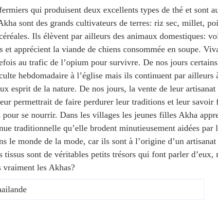
fermiers qui produisent deux excellents types de thé et sont a
kha sont des grands cultivateurs de terres: riz sec, millet, poi
réales. Ils élèvent par ailleurs des animaux domestiques: vol
êtes et apprécient la viande de chiens consommée en soupe. Viv
utrefois au trafic de l’opium pour survivre. De nos jours certai
culte hebdomadaire à l’église mais ils continuent par ailleurs 
aux esprit de la nature. De nos jours, la vente de leur artisanat
r permettrait de faire perdurer leur traditions et leur savoir 
s pour se nourrir. Dans les villages les jeunes filles Akha appr
tenue traditionnelle qu’elle brodent minutieusement aidées par
 le monde de la mode, car ils sont à l’origine d’un artisanat t
s tissus sont de véritables petits trésors qui font parler d’eux
s vraiment les Akhas?