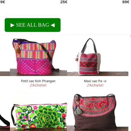
39€
25€
89€
SEE ALL BAG