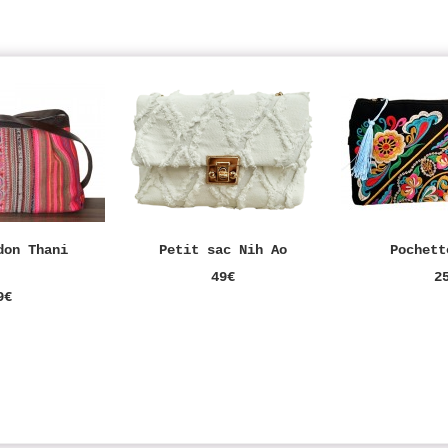
don Thani
Petit sac Nih Ao
Pochett
49€
2
9€