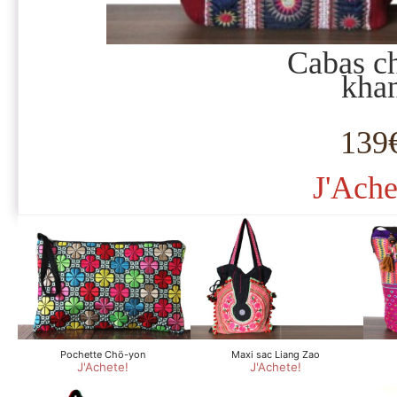
Cabas c
kha
139
J'Ache