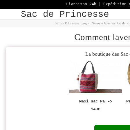
Livraison 24h | Expédition 
Sac de Princesse
Sac de Princesse
»
Blog
»
Nettoyer laver sac à main, co
Comment laver 
La boutique des Sac 
Maxi sac Pa -o
P
149€