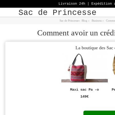
Livraison 24h | Expédition 
Sac de Princesse
Sac de Princesse
»
Blog
»
Business
»
Comment
Comment avoir un crédit
La boutique des Sac 
Maxi sac Pa -o
P
149€