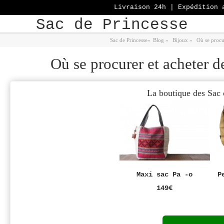
Livraison 24h | Expédition 
Sac de Princesse
Sac de Princesse
»
Blog
»
Bijoux
»
Où se procur
Où se procurer et acheter d
La boutique des Sac 
Maxi sac Pa -o
P
149€