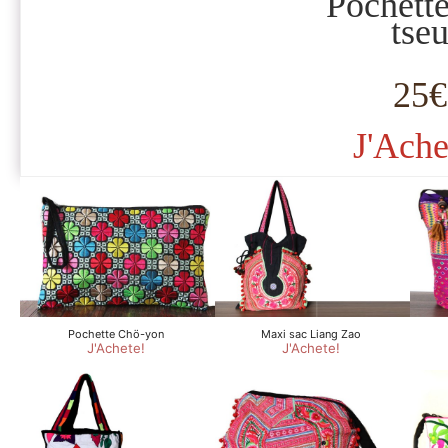
Pochett
tse
25€
J'Ache