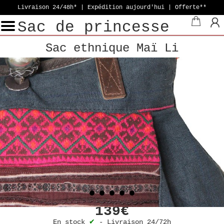
Livraison 24/48h* | Expédition aujourd'hui
| Offerte**
Sac de princesse
Sac ethnique Maï Li
139€
En stock
✔
-
Livraison 24/72h