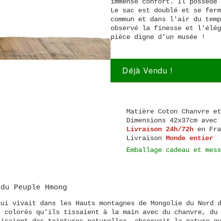
immense confort. Il possède 
Le sac est doublé et se ferm
commun et dans l'air du temp
observé la finesse et l'élég
pièce digne d'un musée !
Déjà Vendu !
Matière
Coton Chanvre et
Dimensions
42x37cm avec 
Livraison 24h/72h
en Fra
Livraison
Monde entier
Emballage cadeau et mess
 du
Peuple Hmong
qui vivait dans les Hauts montagnes de Mongolie du Nord 
s colorés qu'ils tissaient à la main avec du chanvre, du
lisaient des teintures naturelles, observait la nature q