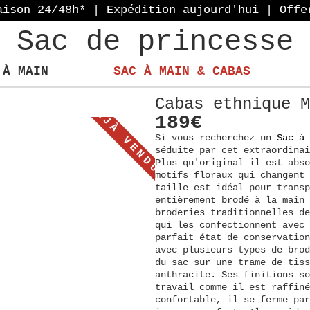
aison 24/48h* | Expédition aujourd'hui
| Offe
Sac de princesse
 À MAIN
SAC À MAIN & CABAS
Cabas ethnique M
DÉJÀ VENDU!
189€
Si vous recherchez un
Sac à 
séduite par cet extraordina
Plus qu'original il est abso
motifs floraux qui changent 
taille est idéal pour trans
entièrement brodé à la main 
broderies traditionnelles de
qui les confectionnent avec 
parfait état de conservatio
avec plusieurs types de brod
du sac sur une trame de tis
anthracite. Ses finitions so
travail comme il est raffiné
confortable, il se ferme par