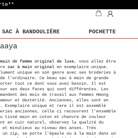
rte**
SAC À BANDOULIÈRE
POCHETTE
aaya
main de femme original de luxe
, vous allez être
ire
sac à main original
en exemplaire unique.
lument unique en son genre avec ses broderies à
de l'ordinaire. Ce beau sac à main de grande
porter tout ce dont vous avez besoin. Il est
sur ses deux faces qui sont différentes. Les
mandent des mois de travail aux femmes Hmong
amour et dextérité. Anciennes, elles sont en
n. Exemplaire unique et rare il est assemblé
eries anciennes, celle ci recouvrent l'ensemble
su tissé main en coton et chanvre de couleur
nt en cuir naturel, observez la qualité du
 et minutieux au niveau des anses. Très
 un zip, se porte l'épaule ou à la main dans un