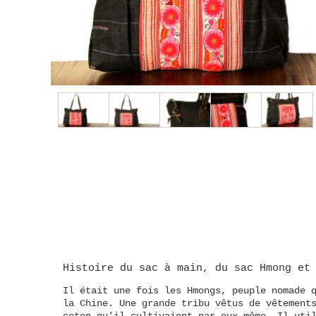
Histoire du sac à main
, du
sac Hmong
et
Il était une fois les Hmongs, peuple nomade 
la Chine. Une grande tribu vêtus de vêtement
coton qu'il cultivaient par eux même. Il uti