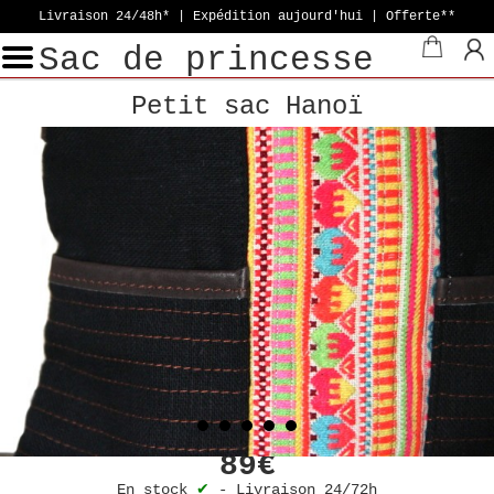
Livraison 24/48h* | Expédition aujourd'hui
| Offerte**
Sac de princesse
Petit sac Hanoï
89€
En stock
✔
-
Livraison 24/72h